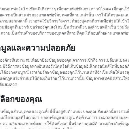
พลตฟอร์มโซเชียลมีเดียต่างๆ เพื่อมอบฟังก์ชันการดาวน์โหลด เมื่อคุณใช
ายความเป็นส่วนตัวของแพลตฟอร์มบุคคลที่สามเหล่านั้น เราไม่ได้ควบคุมแล
ายนอกเหล่านี้ เราอาจใช้บริการวิเคราะห์ของบุคคลที่สามเพื่อช่วยให้เข้าใ
มข้อมูลที่เบราว์เซอร์ของคุณส่งโดยเป็นส่วนหนึ่งของคำขอหน้าเว็บ รวมถึงคุ
ามเป็นส่วนตัวของบริการของบุคคลที่สามที่คุณโต้ตอบด้วยผ่านแพลตฟอ
ข้อมูลและความปลอดภัย
งค์กรที่เหมาะสมเพื่อปกป้องข้อมูลของคุณจากการเข้าถึง การเปลี่ยนแปลง
่มีวิธีการส่งข้อมูลทางอินเทอร์เน็ตหรือที่เก็บข้อมูลอิเล็กทรอนิกส์ใดที่ปลอ
อย่างสมบูรณ์ เราเก็บรักษาข้อมูลของคุณไว้นานเท่าที่จำเป็นเพื่อให้บรรลุว
นแต่กฎหมายกำหนดให้ต้องเก็บรักษาไว้นานกว่านั้น ข้อมูลทางเทคนิคส่วนใหญ
าอันสมควร
เลือกของคุณ
บข้อมูลส่วนบุคคลของคุณทั้งนี้ขึ้นอยู่กับตำแหน่งของคุณ สิ่งเหล่านี้อาจรวมถ
ุณ ขอแก้ไขข้อมูลที่ไม่ถูกต้อง ขอลบข้อมูลของคุณ คัดค้านการประมวลผลข้อม
ับความยินยอม หากต้องการใช้สิทธิ์เหล่านี้หรือหากคุณมีคำถามเกี่ยวกับข้อ