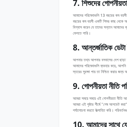
7. শিশুদের গোপনীয়ত
আমাদের পরিষেবাগুলি 13 বছরের কম বয়সী 
বছরের কম বয়সী একটি শিশুর কাছ থেকে অ
বিশ্বাস করেন যে তাদের সন্তান আমাদের 
ফেলতে পারি।
8. আন্তর্জাতিক ডেটা ট
আপনার তথ্য আপনার বসবাসের দেশ ছাড়া অ
আমাদের পরিষেবাগুলি ব্যবহার করে, আপনি ব
স্তরের সুরক্ষা পায় তা নিশ্চিত করার জন্য
9. গোপনীয়তা নীতি পর
আমরা সময়ে সময়ে এই গোপনীয়তা নীতি আপ
আমরা এই পৃষ্ঠার শীর্ষে "শেষ আপডেট কর
পর্যালোচনা করতে উত্সাহিত করি। পরিবর্ত
10. আমাদের সাথে য