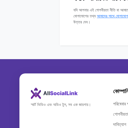
যদি আপনার এই গোপনীয়তা নীতি বা আমাদে
যোগাযোগের তথ্য
আমাদের সাথে যোগাযোগ
উত্তর দেব।
কোম্পান
পরিষেবার শ
স্মার্ট ভিডিও এবং অডিও টুল, সব এক জায়গায়।
গোপনীয়তা
দাবিত্যাগ