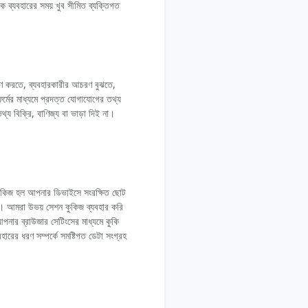
িক ব্যবহারের সময় খুব সীমিত ব্যক্তিগত
েষণ করতে, ব্যবহারকারীর আচরণ বুঝতে,
ফর্মের মাধ্যমে প্রদত্ত যোগাযোগের তথ্য
্য বিক্রি, বাণিজ্য বা ভাড়া দিই না।
। কুকিজ হল আপনার ডিভাইসে সংরক্ষিত ছোট
রে। আমরা উভয় সেশন কুকিজ ব্যবহার করি
আপনার ব্রাউজার সেটিংসের মাধ্যমে কুকি
যবহারের ধরণ সম্পর্কে সমষ্টিগত ডেটা সংগ্রহ