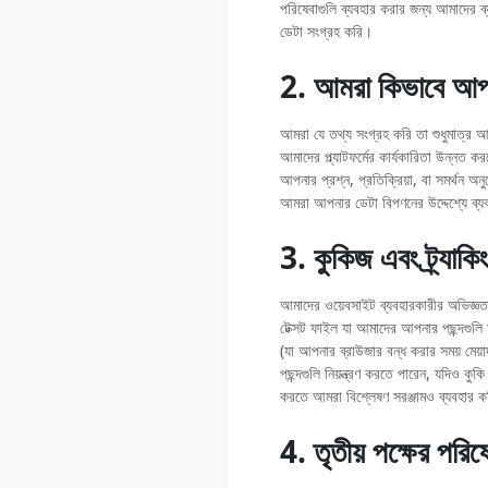
পরিষেবাগুলি ব্যবহার করার জন্য আমাদের ব্য
ডেটা সংগ্রহ করি।
2. আমরা কিভাবে আপন
আমরা যে তথ্য সংগ্রহ করি তা শুধুমাত্র আ
আমাদের প্ল্যাটফর্মের কার্যকারিতা উন্নত 
আপনার প্রশ্ন, প্রতিক্রিয়া, বা সমর্থন অ
আমরা আপনার ডেটা বিপণনের উদ্দেশ্যে ব্য
3. কুকিজ এবং ট্র্যাকিং
আমাদের ওয়েবসাইট ব্যবহারকারীর অভিজ্ঞতা
টেক্সট ফাইল যা আমাদের আপনার পছন্দগুলি
(যা আপনার ব্রাউজার বন্ধ করার সময় মেয়া
পছন্দগুলি নিয়ন্ত্রণ করতে পারেন, যদিও কুক
করতে আমরা বিশ্লেষণ সরঞ্জামও ব্যবহার 
4. তৃতীয় পক্ষের পরিষ