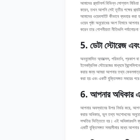
আমাদের প্ল্যাটফর্ম বিভিন্ন সোশ্যাল মিড
করেন, তখন আপনি সেই তৃতীয় পক্ষের প্ল্যা
আমাদের ওয়েবসাইট কীভাবে ব্যবহার করা হ
ওয়েব পৃষ্ঠা অনুরোধের অংশ হিসাবে আপনার 
করেন তার গোপনীয়তা নীতিগুলি পর্যালোচন
5. ডেটা স্টোরেজ এবং
অননুমোদিত অ্যাক্সেস, পরিবর্তন, প্রকাশ ব
ইলেকট্রনিক স্টোরেজের মাধ্যমে ট্রান্সমিশন
করার জন্য আমরা আপনার তথ্য কেবলমাত্র যত
করা হয় এবং একটি যুক্তিসঙ্গত সময়ের পরে 
6. আপনার অধিকার এব
আপনার অবস্থানের উপর নির্ভর করে, আপনার
করার অধিকার, ভুল তথ্য সংশোধনের অনুরোধ
সম্মতির ভিত্তিতে হয়। এই অধিকারগুলি 
একটি যুক্তিসঙ্গত সময়সীমার মধ্যে আপনা