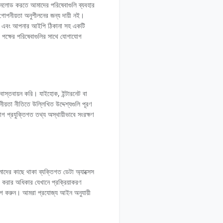
ডাউনলোড করতে আমাদের পরিষেবাগুলি ব্যবহার
 গোপনীয়তা অনুশীলনের জন্য দায়ী নই।
কুকি এবং আপনার আইপি ঠিকানা সহ একটি
় পক্ষের পরিষেবাগুলির সাথে যোগাযোগ
 বাস্তবায়ন করি। যাইহোক, ইন্টারনেট বা
নীয়তা নীতিতে উল্লিখিত উদ্দেশ্যগুলি পূরণ
গ প্রযুক্তিগত তথ্য অস্থায়ীভাবে সংরক্ষণ
দের কাছে থাকা ব্যক্তিগত ডেটা অ্যাক্সেস
করার অধিকার যেখানে প্রক্রিয়াকরণ
যোগ করুন। আমরা প্রযোজ্য আইন অনুযায়ী