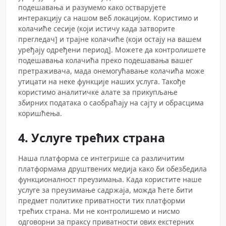
подешавања и разумемо како остварујете
интеракцију са нашом веб локацијом. Користимо и
колачиће сесије (који истичу када затворите
прегледач] и трајне колачиће (који остају на вашем
уређају одређени период]. Можете да контролишете
подешавања колачића преко подешавања вашег
претраживача, мада онемогућавање колачића може
утицати на неке функције наших услуга. Такође
користимо аналитичке алате за прикупљање
збирних података о саобраћају на сајту и обрасцима
коришћења.
4. Услуге трећих страна
Наша платформа се интегрише са различитим
платформама друштвених медија како би обезбедила
функционалност преузимања. Када користите наше
услуге за преузимање садржаја, можда ћете бити
предмет политике приватности тих платформи
трећих страна. Ми не контролишемо и нисмо
одговорни за праксу приватности ових екстерних