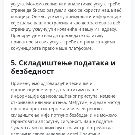
услуга. Можемо користити аналитичке услуге треће
стране да бисмо разумели како се користи наша веб
локација. Ове услуге могу прикупљати информације
које шаље ваш претраживач као део захтева за веб
страницу, укључујући колачиће и вашу ИП адресу.
Препоручујемо вам да прегледате политику
приватности свих услуга трећих страна са којима
комуницирате преко наше платформе.
5. Складиштење података и
безбедност
Примењујемо одговарајуће техничке и
организационе мере да заштитимо ваше
информације од неовлашћеног приступа, измене,
откривања или уништења. Међутим, ниједан метод
преноса преко интернета или електронског
складиштења није потпуно безбедан и не можемо
гарантовати апсолутну сигурност. Ваше податке
чувамо само онолико дуго колико је потребно да
испунимо сврхе наведене у овој Политици