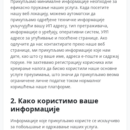
Прикупљамо минималне информације неопходне за
ефикасно пружање наших услуга. Када посетите
нашу веб локацију, можемо аутоматски да
прикупљамо одређене техничке информације
укључујући вашу ИП адресу, тип претраживача,
информације о уређају, оперативни систем, УРЛ
адресе за упућивање и посећене странице. Ако
одлучите да нас контактирате преко наше веб
странице, ми прикупљамо информације које нам
дате, као што су ваше име, адреса е-поште и садржај
поруке. Не захтевамо регистрацију корисника или
креирање налога да бисмо користили наше основне
услуге преузимања, што значи да прикупљамо веома
ограничене личне податке током нормалног
коришћења наше платформе.
2. Како користимо ваше
информације
Информације које прикупљамо користе се искључиво
за побољшање и одржавање наших услуга.