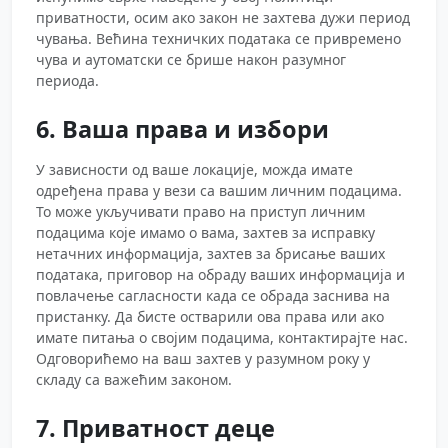
приватности, осим ако закон не захтева дужи период
чувања. Већина техничких података се привремено
чува и аутоматски се брише након разумног
периода.
6. Ваша права и избори
У зависности од ваше локације, можда имате
одређена права у вези са вашим личним подацима.
То може укључивати право на приступ личним
подацима које имамо о вама, захтев за исправку
нетачних информација, захтев за брисање ваших
података, приговор на обраду ваших информација и
повлачење сагласности када се обрада заснива на
пристанку. Да бисте остварили ова права или ако
имате питања о својим подацима, контактирајте нас.
Одговорићемо на ваш захтев у разумном року у
складу са важећим законом.
7. Приватност деце