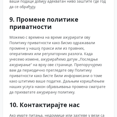
ваши подаци добију адекватан ниво заштите где год
да се обрађују.
9. Промене политике
приватности
Можемо с времена на време ажурирати ову
Политику приватности како бисмо одражавали
промене у нашој пракси или из правних,
оперативних или регулаторних разлога. Када
унесемо измене, ажурираћемо датум „Последње
ажурирање“ на врху ове странице. Препоручујемо
вам да периодично прегледате ову Политику
приватности како бисте били информисани о томе
како штитимо ваше податке. Даљњим коришћењем
наших услуга након објављивања промена сматрате
да прихватате ажурирану политику.
10. Контактирајте нас
Ако имате питања, недоумице или захтеве у вези са