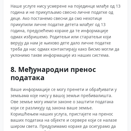
Наше услуге нису усмерене на појединце млађе од 13
година и не прикупљамо свесно личне податке од
деце. Ако постанемо свесни да смо нехотице
прикупили личне податке детета млађег од 13
година, предузећемо кораке да те информације
одмах избришемо. Родитељи или старатељи који
верују да нам је њихово дете дало личне податке
треба да нас одмах контактирају како бисмо могли да
уклонимо такве информације из наших система.
8. Међународни пренос
података
Ваше информације се могу пренети и обрађивати у
земљама које нису у вашој земљи пребивалишта.
Ове земље могу имати законе о заштити података
који се разликују од закона ваше земље.
Коришћењем наших услуга, пристајете на пренос
ваших података на објекте и сервере који се налазе
широм света. Предузимамо кораке да осигурамо да