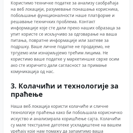
Користимо техничке податке за анализу саобраћаја
на веб локацији, разумевање понашања корисника,
побољшање функционалности наше платформе и
решавање техничких проблема. Контакт
информације које сте дали преко наших образаца за
упит користе се искључиво за одговарање на ваша
питања, повратне информације или захтеве за
подршку. Ваше личне податке не продајемо, не
тргујемо или изнајмљујемо трећим лицима. Не
користимо ваше податке у маркетиншке сврхе осим
ако сте изричито дали сагласност за примање
комуникација од нас.
3. Колачићи и технологије за
праћење
Наша веб локација користи колачиће и сличне
технологије праћења како би побољшала корисничко
искуство и анализирала коришћење сајта. Колачићи
су мале текстуалне датотеке ускладиштене на вашем
уређају које нам помажу да запамтимо ваша