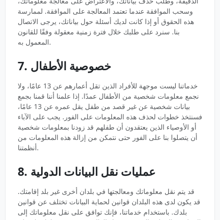
الدقيقة، وطلب حذف بياناتك، والاعتراض على معالجة معلوماتك،
وسحب الموافقة عندما تعتمد المعالجة على الموافقة. لممارسة
هذه الحقوق أو إذا كانت لديك أسئلة حول بياناتك، يرجى الاتصال
بنا. سنرد على طلبك خلال فترة زمنية معقولة وفقًا للقانون
المعمول به.
7. خصوصية الأطفال
خدماتنا ليست موجهة للأفراد الذين تقل أعمارهم عن 13 عامًا، ولا
نجمع معلومات شخصية من الأطفال عمدًا. إذا علمنا أننا قمنا بجمع
بيانات شخصية عن غير قصد من طفل يقل عمره عن 13 عامًا،
فسنتخذ خطوات لحذف هذه المعلومات على الفور. يجب على الآباء
أو الأوصياء الذين يعتقدون أن طفلهم قد زودنا بمعلومات شخصية
أن يتصلوا بنا على الفور حتى نتمكن من إزالة هذه المعلومات من
أنظمتنا.
8. عمليات نقل البيانات الدولية
قد يتم نقل معلوماتك ومعالجتها في بلدان أخرى غير بلد إقامتك.
قد يكون لدى هذه البلدان قوانين لحماية البيانات تختلف عن قوانين
بلدك. باستخدام خدماتنا، فإنك توافق على نقل معلوماتك إلى