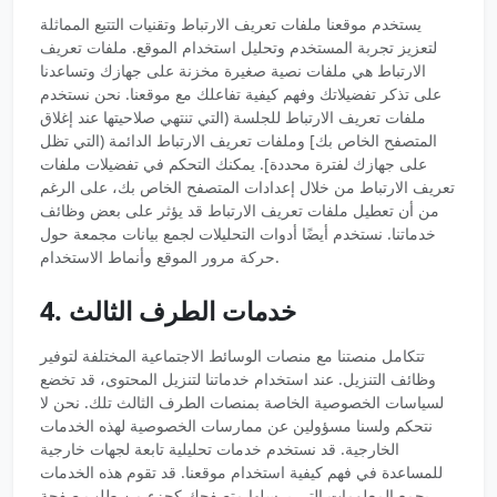
يستخدم موقعنا ملفات تعريف الارتباط وتقنيات التتبع المماثلة
لتعزيز تجربة المستخدم وتحليل استخدام الموقع. ملفات تعريف
الارتباط هي ملفات نصية صغيرة مخزنة على جهازك وتساعدنا
على تذكر تفضيلاتك وفهم كيفية تفاعلك مع موقعنا. نحن نستخدم
ملفات تعريف الارتباط للجلسة (التي تنتهي صلاحيتها عند إغلاق
المتصفح الخاص بك] وملفات تعريف الارتباط الدائمة (التي تظل
على جهازك لفترة محددة]. يمكنك التحكم في تفضيلات ملفات
تعريف الارتباط من خلال إعدادات المتصفح الخاص بك، على الرغم
من أن تعطيل ملفات تعريف الارتباط قد يؤثر على بعض وظائف
خدماتنا. نستخدم أيضًا أدوات التحليلات لجمع بيانات مجمعة حول
حركة مرور الموقع وأنماط الاستخدام.
4. خدمات الطرف الثالث
تتكامل منصتنا مع منصات الوسائط الاجتماعية المختلفة لتوفير
وظائف التنزيل. عند استخدام خدماتنا لتنزيل المحتوى، قد تخضع
لسياسات الخصوصية الخاصة بمنصات الطرف الثالث تلك. نحن لا
نتحكم ولسنا مسؤولين عن ممارسات الخصوصية لهذه الخدمات
الخارجية. قد نستخدم خدمات تحليلية تابعة لجهات خارجية
للمساعدة في فهم كيفية استخدام موقعنا. قد تقوم هذه الخدمات
بجمع المعلومات التي يرسلها متصفحك كجزء من طلب صفحة