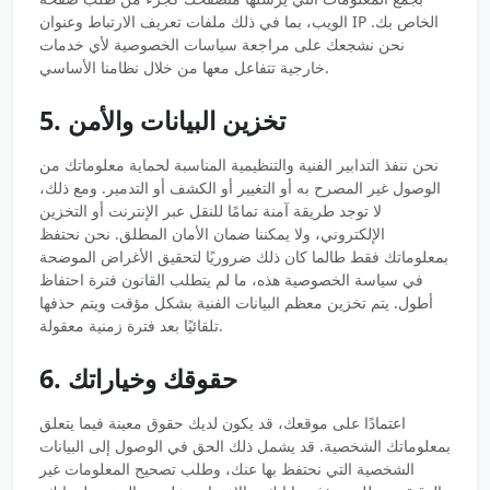
الويب، بما في ذلك ملفات تعريف الارتباط وعنوان IP الخاص بك.
نحن نشجعك على مراجعة سياسات الخصوصية لأي خدمات
خارجية تتفاعل معها من خلال نظامنا الأساسي.
5. تخزين البيانات والأمن
نحن ننفذ التدابير الفنية والتنظيمية المناسبة لحماية معلوماتك من
الوصول غير المصرح به أو التغيير أو الكشف أو التدمير. ومع ذلك،
لا توجد طريقة آمنة تمامًا للنقل عبر الإنترنت أو التخزين
الإلكتروني، ولا يمكننا ضمان الأمان المطلق. نحن نحتفظ
بمعلوماتك فقط طالما كان ذلك ضروريًا لتحقيق الأغراض الموضحة
في سياسة الخصوصية هذه، ما لم يتطلب القانون فترة احتفاظ
أطول. يتم تخزين معظم البيانات الفنية بشكل مؤقت ويتم حذفها
تلقائيًا بعد فترة زمنية معقولة.
6. حقوقك وخياراتك
اعتمادًا على موقعك، قد يكون لديك حقوق معينة فيما يتعلق
بمعلوماتك الشخصية. قد يشمل ذلك الحق في الوصول إلى البيانات
الشخصية التي نحتفظ بها عنك، وطلب تصحيح المعلومات غير