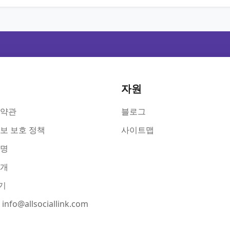
자원
 약관
블로그
보 보호 정책
사이트맵
성명
소개
기
nfo@allsociallink.com